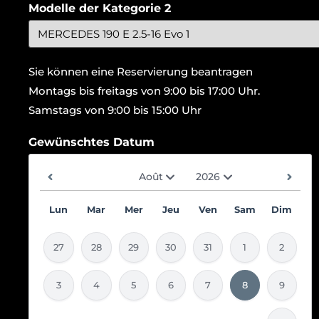
Modelle der Kategorie 2
Sie können eine Reservierung beantragen
Montags bis freitags von 9:00 bis 17:00 Uhr.
Samstags von 9:00 bis 15:00 Uhr
Gewünschtes Datum
Lun
Mar
Mer
Jeu
Ven
Sam
Dim
27
28
29
30
31
1
2
3
4
5
6
7
8
9