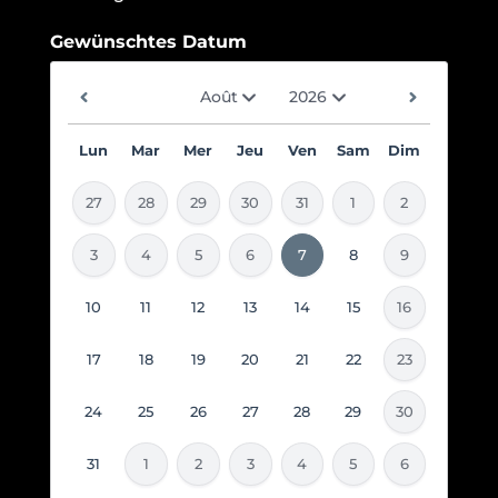
Gewünschtes Datum
Lun
Mar
Mer
Jeu
Ven
Sam
Dim
27
28
29
30
31
1
2
3
4
5
6
7
8
9
10
11
12
13
14
15
16
17
18
19
20
21
22
23
24
25
26
27
28
29
30
31
1
2
3
4
5
6