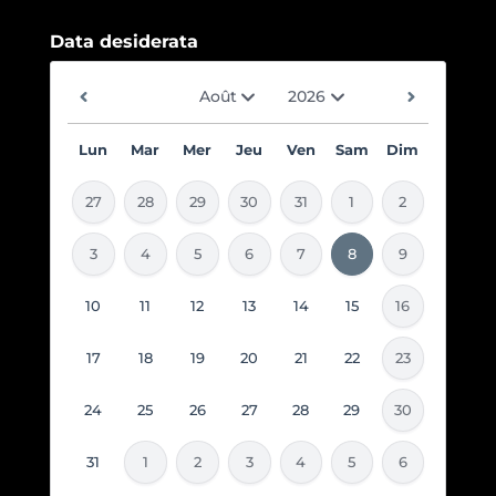
Data desiderata
Lun
Mar
Mer
Jeu
Ven
Sam
Dim
27
28
29
30
31
1
2
3
4
5
6
7
8
9
10
11
12
13
14
15
16
17
18
19
20
21
22
23
24
25
26
27
28
29
30
31
1
2
3
4
5
6