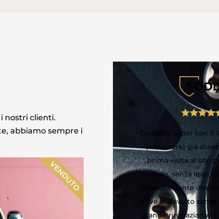
SODD
 nostri clienti.
ate, abbiamo sempre i
Contatto super con il signor Gomes
Scelta di auto sporti
(venditore) già durante la nostra
condizioni, storia chiar
prima visita al sito per vedere il
venditore appassio
VENDUTO
veicolo, senza appuntamento. Era
competente e attent
assolutamente disponibile e il test
vivamente i loro 
drive si è svolto senza problemi. Un
Damien 
grande ringraziamento per avermi