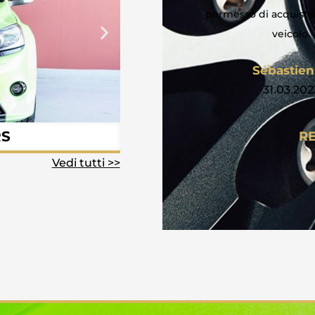
06.03.20
permesso di acquistare un ottimo
veicolo.
Sébastien B.
31.03.2023
RS
AUDI R
R
Vedi tutti >>