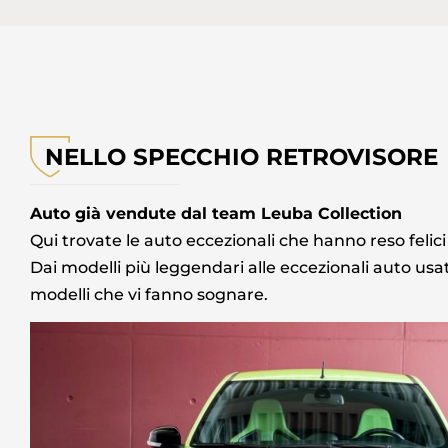
NELLO SPECCHIO RETROVISORE
Auto già vendute dal team Leuba Collection
Qui trovate le auto eccezionali che hanno reso felici i
Dai modelli più leggendari alle eccezionali auto us
portiva in ottime
Ho trovato nella collezione Leuba
modelli che vi fanno sognare.
chiara con fatture,
un veicolo relativamente raro che
ssionato, molto
stavo cercando da tempo! La
tento. Consiglio
preparazione, il servizio e la
loro servizi.
presentazione dell'auto sono stati
impeccabili. Grazie mille al signor
en R.
Gomes.