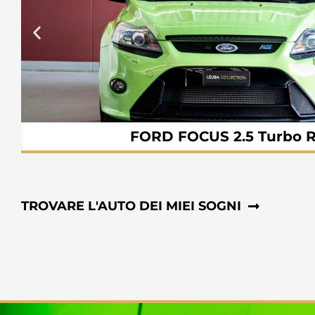
.2023
Norbert S.
19.01.2023
FORD FOCUS 2.5 Turbo 
TROVARE L'AUTO DEI MIEI SOGNI