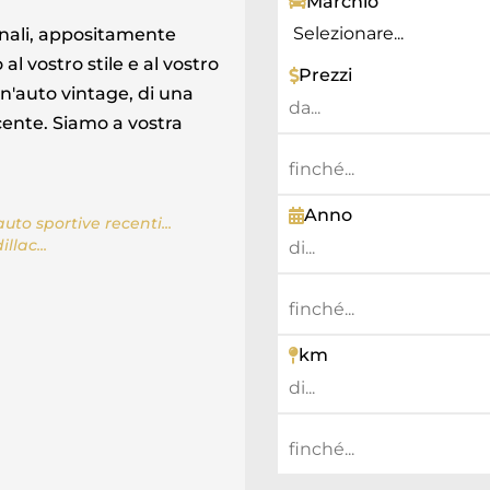
Marchio
onali, appositamente
al vostro stile e al vostro
Prezzi
un'auto vintage, di una
cente. Siamo a vostra
Anno
uto sportive recenti...
lac...
km