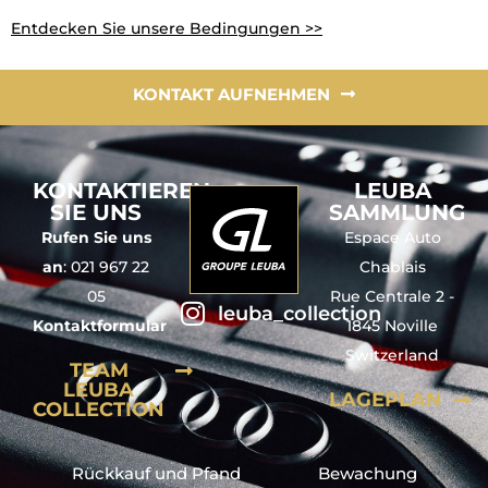
Entdecken Sie unsere Bedingungen >>
KONTAKT AUFNEHMEN
KONTAKTIEREN
LEUBA
SIE UNS
SAMMLUNG
Rufen Sie uns
Espace Auto
an
:
021 967 22
Chablais
05
Rue Centrale 2 -
leuba_collection
Kontaktformular
1845 Noville
Switzerland
TEAM
LEUBA
LAGEPLAN
COLLECTION
Rückkauf und Pfand
Bewachung